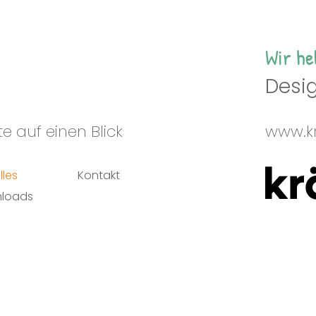
Wir he
Desig
e auf einen Blick
www.kr
lles
Kontakt
loads