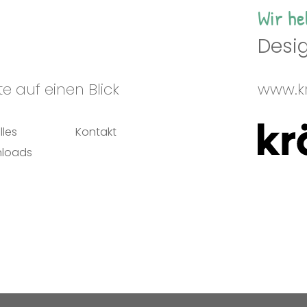
Wir he
Desig
e auf einen Blick
www.kr
lles
Kontakt
loads