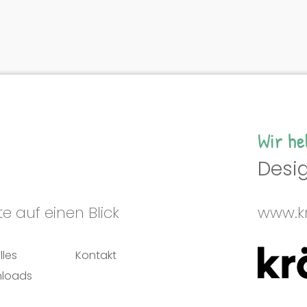
Wir he
Desig
e auf einen Blick
www.kr
lles
Kontakt
loads