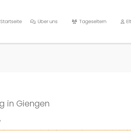
Startseite
Über uns
Tageseltern
El
g in Giengen
?