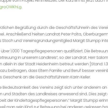
gruppe vom Projekt Himmelszelt. Der Kurzfilm ist jetzt auch 
GgroOWKhLg
.
erzlichen Begrüßung durch die Geschäftsführerin des Verein
. Anschließend hielten Landrat Peter Polta, Oberbürgerm
 Stoch und Vereinsgründungsmitglied Margit Stumpp in
 über 1.000 Tagespflegepersonen qualifiziert. Die Betreuu
euung in unserem Landkreis”, so der Landrat. Herr Salomo 
llein in der Stadt Heidenheim betreut werden [Stand: 1.3.
u beitragen, dass Eltern Familie und Beruf besser verei
s Geschenk an die Geschäftsführerin Karin Keller.
„Die Bedeutsamkeit des Vereins zeigt sich unter anderem a
 und Städten des Landkreises anwesend sind. Dies zeigt 
Arbeit der Kindertagespflegepersonen.“ Margit Stumpp eri
weil man sein Kind zur Betreuung bei anderen gelassen hat.