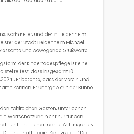
für alle auf Youtube zu sehen:
s, Karin Keller, und der in Heidenheim
eister der Stadt Heidenheim Michael
teressante und bewegende Grußworte.
ngsform der Kindertagespflege ist eine
stellte fest, dass insgesamt 101
2024]. Er betonte, dass der Verein und
nbaren können. Er übergab auf der Bühne
n den zahlreichen Gästen, unter denen
die Wertschätzung nicht nur für den
nnerte unter anderem an die Anfänge des
 Die Frau hatte beim Kind zu sein.“ Die