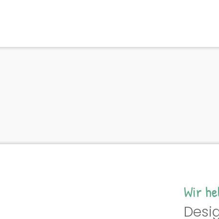
Wir he
Desig