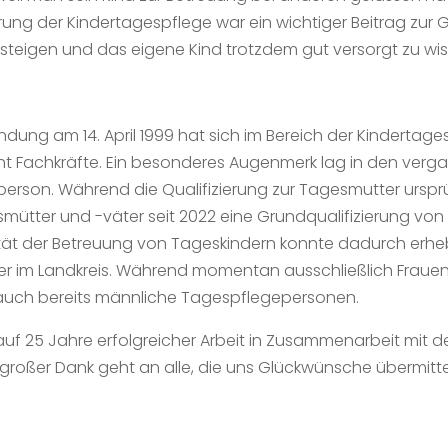
ng der Kindertagespflege war ein wichtiger Beitrag zur G
usteigen und das eigene Kind trotzdem gut versorgt zu wis
sgründung am 14. April 1999 hat sich im Bereich der Kindertag
cht Fachkräfte. Ein besonderes Augenmerk lag in den ver
person. Während die Qualifizierung zur Tagesmutter ursprü
tter und -väter seit 2022 eine Grundqualifizierung von 
tät der Betreuung von Tageskindern konnte dadurch erhebl
 im Landkreis. Während momentan ausschließlich Frauen i
 auch bereits männliche Tagespflegepersonen.
z auf 25 Jahre erfolgreicher Arbeit in Zusammenarbeit mi
großer Dank geht an alle, die uns Glückwünsche übermittelt