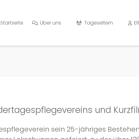
Startseite
Über uns
Tageseltern
El
dertagespflegevereins und Kurzfi
spflegeverein sein 25-jähriges Bestehen 