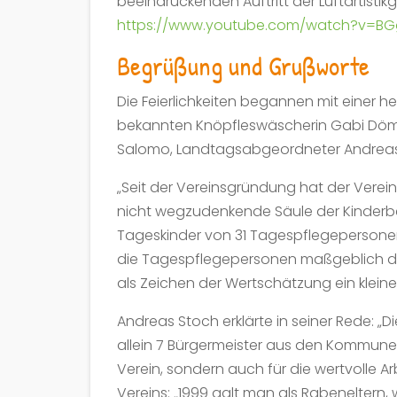
beeindruckenden Auftritt der Luftartistik
https://www.youtube.com/watch?v=B
Begrüßung und Grußworte
Die Feierlichkeiten begannen mit einer h
bekannten Knöpfleswäscherin Gabi Dömel
Salomo, Landtagsabgeordneter Andreas
„Seit der Vereinsgründung hat der Verein
nicht wegzudenkende Säule der Kinderbetr
Tageskinder von 31 Tagespflegepersonen a
die Tagespflegepersonen maßgeblich daz
als Zeichen der Wertschätzung ein kleine
Andreas Stoch erklärte in seiner Rede: 
allein 7 Bürgermeister aus den Kommunen
Verein, sondern auch für die wertvolle 
Vereins: „1999 galt man als Rabeneltern, 